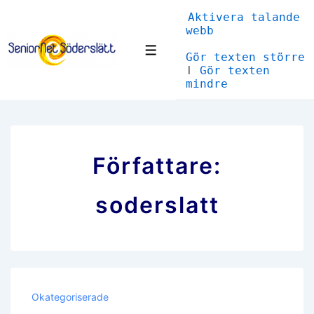
↓
Aktivera talande
Hoppa
webb
till
huvudinnehåll
Meny
Gör texten större
|
Gör texten
mindre
Författare:
soderslatt
Okategoriserade